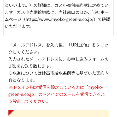
といいます。）の詳細は、ガス小売供給約款に定めてい
ます。ガス小売供給約款は、当社窓口のほか、当社ホー
ムページ（
https://www.myoko-green-e.co.jp/
）で確認
いただけます。
1.ガス使用の申し込み及び契約の成立
「メールアドレス」を入力後、「URL送信」をクリッ
クしてください。
当社によるガスの供給を希望される方は、あらかじめ
入力されたメールアドレスに、お申し込みフォームの
ガス小売供給約款を承諾のうえ、当社にガス使用の申
URLをお送り致します。
し込みをしていただきます。
※水道については妙高市給水条例等に基づいた契約内
契約は、お客さまからの申し込みを受け、当社が承諾
容となります。
したときに成立します。
※ドメイン指定受信を設定している方は「myoko-
2.使用開始予定日
green-e.co.jp」のドメインのメールを受信できるよ
う設定してください。
使用開始予定日は、原則として以下のとおりとなりま
す。