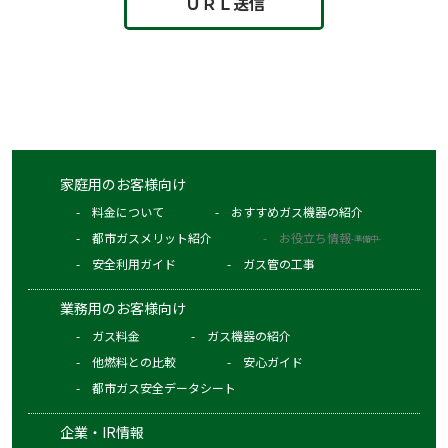
当社は、ガス小売供給約款を変更することがありま
す。この場合には、お客さまとのガス料金その他の供
給条件は、変更後のガス小売供給約款によるものと
し、その内容を書面や当社ホームページ等によりお知
らせいたします。
なお、お客さまは、変更を承諾いただけない場合は契
約を解約することができます。
家庭用のお客様向け
ガスの供給を停止されたお客さまが、当社の指定した
料金について
おすすめガス機器の紹介
期日までにその理由となった事実を解消しない場合に
都市ガスメリット紹介
お役立ち情報
-準備中-
は、契約を解約することがあります。
安全利用ガイド
ガス管の工事
業務用のお客様向け
5.ガス使用量の検針やガス料金の計算方法など
ガス料金
ガス機器の紹介
あらかじめ定めた日に毎月１度検針を行います。
他燃料との比較
安心ガイド
ガス料金は、前回の検針日及び今回の検針日における
都市ガス安全データシート
ガスメーターの読みにより算定した使用量に基づくも
企業・IR情報
のとし、基本料金、従量料金（原料費調整額を含みま