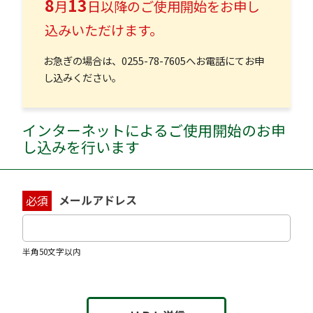
8
13
月
日以降のご使用開始をお申し
＜他社からのガス使用契約の切り替えの場合＞
込みいただけます。
申し込み後、所定の手続きが完了した日から起算して
５営業日以降に到来する最初の検針日の翌日
お急ぎの場合は、0255-78-7605へお電話にてお申
※最終保障供給からの切り替えの場合も同様とい
し込みください。
たします。
＜引越し（転入）等の場合＞
お客さまが希望する日
インターネットによるご使用開始のお申
し込みを行います
3.お客さまの申し出による契約の変更及び解約
契約の変更及び引越し（転出）等に伴う解約は、当社
メールアドレス
必須
の窓口までご連絡ください。
他のガス小売事業者への切り替えに伴う解約は、当社
半角50文字以内
との契約について解約の手続きをお願いします。
4.当社からの契約の変更及び解約