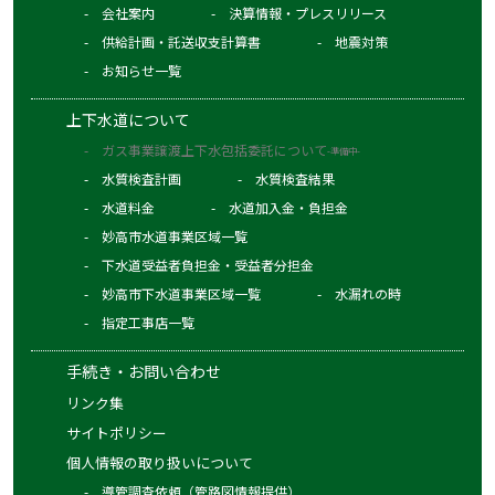
会社案内
決算情報・プレスリリース
す。）の合計といたします。
供給計画・託送収支計算書
地震対策
＜お客さまに適用するガスの料金＞
お知らせ一覧
料金表は別紙をご覧ください。
別紙の料金は早収料金（すべて税込）です。支払義務
上下水道について
発生日（検針日等）から20日経過後にお支払いいただ
ガス事業譲渡上下水包括委託について
-準備中-
く場合には、遅収料金（３％割増）となります。
水質検査計画
水質検査結果
実際に適用する単価（円/㎥）は基準単位料金に平均
水道料金
水道加入金・負担金
原料価格の動向を加味して毎月決定されます。
妙高市水道事業区域一覧
ガス料金は、口座振替又は払込みの方法により、支払
下水道受益者負担金・受益者分担金
義務発生日の翌日から起算して50日目（支払期限）ま
妙高市下水道事業区域一覧
水漏れの時
でにお支払いください。支払期限を経過してもガス料
指定工事店一覧
金のお支払いがない場合、ガスの供給を停止させてい
手続き・お問い合わせ
ただきます。
リンク集
お客さまの使用量などは、原則として「ガス・水道・
サイトポリシー
下水道ご使用量のお知らせ」（検針票）にてお知らせ
個人情報の取り扱いについて
いたします。
導管調査依頼（管路図情報提供）