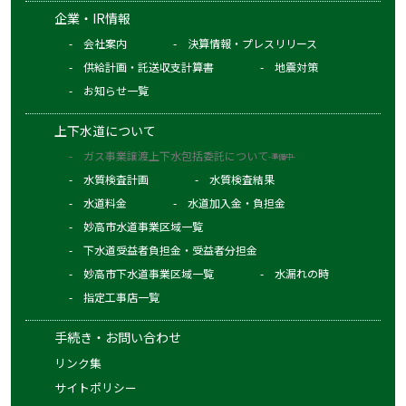
企業・IR情報
会社案内
決算情報・プレスリリース
供給計画・託送収支計算書
地震対策
お知らせ一覧
上下水道について
ガス事業譲渡上下水包括委託について
-準備中-
水質検査計画
水質検査結果
水道料金
水道加入金・負担金
妙高市水道事業区域一覧
下水道受益者負担金・受益者分担金
妙高市下水道事業区域一覧
水漏れの時
指定工事店一覧
手続き・お問い合わせ
リンク集
サイトポリシー