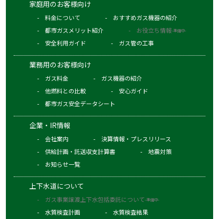
家庭用のお客様向け
料金について
おすすめガス機器の紹介
都市ガスメリット紹介
お役立ち情報
-準備中-
安全利用ガイド
ガス管の工事
業務用のお客様向け
ガス料金
ガス機器の紹介
他燃料との比較
安心ガイド
都市ガス安全データシート
企業・IR情報
会社案内
決算情報・プレスリリース
供給計画・託送収支計算書
地震対策
お知らせ一覧
上下水道について
ガス事業譲渡上下水包括委託について
-準備中-
水質検査計画
水質検査結果