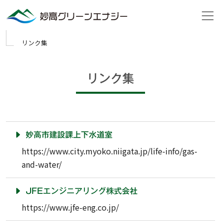
Skip to main content
リンク集
リンク集
妙高市建設課上下水道室
https://www.city.myoko.niigata.jp/life-info/gas-
and-water/
JFEエンジニアリング株式会社
https://www.jfe-eng.co.jp/