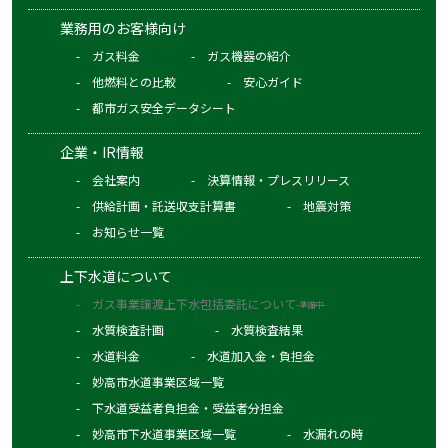
業務用のお客様向け
ガス料金
ガス機器の紹介
他燃料との比較
安心ガイド
都市ガス安全データシート
企業・IR情報
会社案内
決算情報・プレスリリース
供給計画・託送収支計算書
地震対策
お知らせ一覧
上下水道について
ガス事業譲渡上下水包括委託について
-準備中-
水質検査計画
水質検査結果
水道料金
水道加入金・負担金
妙高市水道事業区域一覧
下水道受益者負担金・受益者分担金
妙高市下水道事業区域一覧
水漏れの時