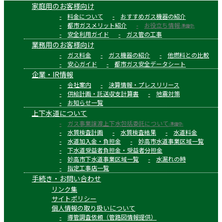
家庭用のお客様向け
料金について
おすすめガス機器の紹介
都市ガスメリット紹介
お役立ち情報
-準備中-
安全利用ガイド
ガス管の工事
業務用のお客様向け
ガス料金
ガス機器の紹介
他燃料との比較
安心ガイド
都市ガス安全データシート
企業・IR情報
会社案内
決算情報・プレスリリース
供給計画・託送収支計算書
地震対策
お知らせ一覧
上下水道について
ガス事業譲渡上下水包括委託について
-準備中-
水質検査計画
水質検査結果
水道料金
水道加入金・負担金
妙高市水道事業区域一覧
下水道受益者負担金・受益者分担金
妙高市下水道事業区域一覧
水漏れの時
指定工事店一覧
手続き・お問い合わせ
リンク集
サイトポリシー
個人情報の取り扱いについて
導管調査依頼（管路図情報提供）