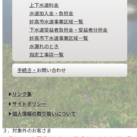
激変緩和対策事業（経済産業省資源エネルギー庁ＨＰ）
上下水道料金
水道加入金・負担金
妙高市水道事業区域一覧
１．適用時期、値引き単価
下水道受益者負担金・受益者分担金
妙高市下水道事業区域一覧
2023年2月検針分～9月検針分の値引き単価：３０円／ｍ３
水漏れのとき
2023年10月検針分～2024年1月検針分の値引き単価：１５
指定工事店一覧
円／ｍ３
手続き・
お問い合わせ
２．値引きを踏まえた従量料金単価について
各約款の原料費調整額および値引きを踏まえた従量料金単
価は、当社ホームページおよび「ガス・水道・下水道ご使用
リンク集
量等のお知らせ（検針票）」にてお知らせいたします。
サイトポリシー
「ガス・水道・下水道ご使用量のお知らせ(検針票)」でのご確認方法(PDF)
個人情報の取り扱いについて
３．対象外のお客さま