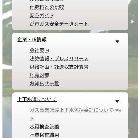
他燃料との比較
安心ガイド
2023.09.28
都市ガス安全データシート
国の「電気・ガス価格激変緩和対策事業（以下、「本事
企業・IR情報
※
業」）」
に基づくガス料金の軽減措置が、2024年1月検針
会社案内
分まで延長になりました。
決算情報・プレスリリース
当社は、本事業に基づき2023年2月検針分（1月検針日の
供給計画・託送収支計算書
翌日から2月検針日まで）から2024年1月検針分（12月検針
地震対策
日の翌日から1月検針日まで）において、国が定める値引き
お知らせ一覧
単価を踏まえてガス料金を算定いたします。
なお、本事業に関して、お客さまご自身でのお手続きや当
上下水道について
社へのお申し込みは不要です。
ガス事業譲渡上下水包括委託について
-準備
※本事業の詳細は、経済産業省資源エネルギー庁の特設サイ
中-
トをご覧ください。
水質検査計画
電気・都市ガスをご利用される皆さまへ 電気・ガス価格
水質検査結果