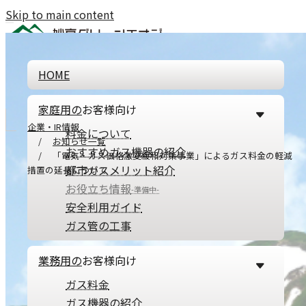
Skip to main content
リンク集
サイトポリシー
個人情報の取り扱いについて
HOME
家庭用の
お客様向け
企業・IR情報
料金について
お知らせ一覧
おすすめガス機器の紹介
「電気・ガス価格激変緩和対策事業」によるガス料金の軽減
都市ガスメリット紹介
措置の延長について
お役立ち情報
-準備中-
安全利用ガイド
ガス管の工事
「電気・ガス価格激変緩和対策事業」に
業務用の
お客様向け
よるガス料金の軽減措置の延長について
ガス料金
ガス機器の紹介