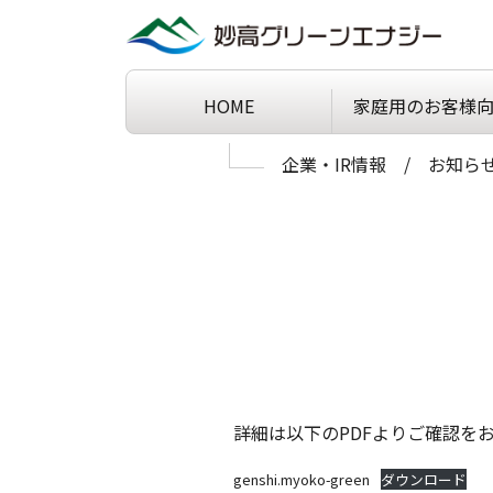
HOME
家庭用の
お客様
Skip to main content
企業・IR情報
お知ら
詳細は以下のPDFよりご確認を
genshi.myoko-green
ダウンロード