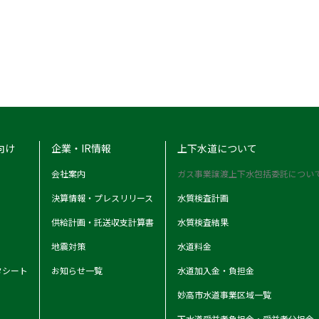
向け
企業・IR情報
上下水道について
会社案内
ガス事業譲渡上下水包括委託につい
決算情報・プレスリリース
水質検査計画
供給計画・託送収支計算書
水質検査結果
地震対策
水道料金
タシート
お知らせ一覧
水道加入金・負担金
妙高市水道事業区域一覧
下水道受益者負担金・受益者分担金